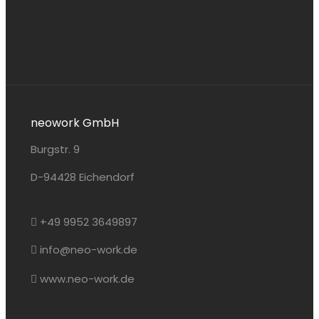
neowork GmbH
Burgstr. 9
D-94428 Eichendorf
+49 9952 3649897
info@neo-work.de
www.neo-work.de