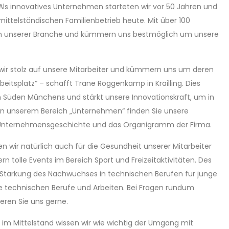
Als innovatives Unternehmen starteten wir vor 50 Jahren und
ittelständischen Familienbetrieb heute. Mit über 100
r in unserer Branche und kümmern uns bestmöglich um unsere
wir stolz auf unsere Mitarbeiter und kümmern uns um deren
rbeitsplatz“ – schafft Trane Roggenkamp in Krailling. Dies
üden Münchens und stärkt unsere Innovationskraft, um in
 In unserem Bereich „Unternehmen“ finden Sie unsere
e Unternehmensgeschichte und das Organigramm der Firma.
n wir natürlich auch für die Gesundheit unserer Mitarbeiter
 tolle Events im Bereich Sport und Freizeitaktivitäten. Des
ie Stärkung des Nachwuchses in technischen Berufen für junge
re technischen Berufe und Arbeiten. Bei Fragen rundum
ren Sie uns gerne.
m Mittelstand wissen wir wie wichtig der Umgang mit