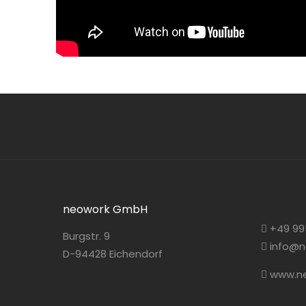
neowork GmbH
+49 99
Burgstr. 9
info@n
D-94428 Eichendorf
www.ne