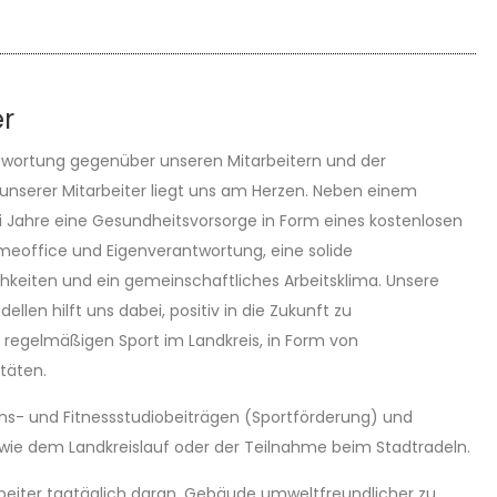
er
ortung gegenüber unseren Mitarbeitern und der
 unserer Mitarbeiter liegt uns am Herzen. Neben einem
ei Jahre eine Gesundheitsvorsorge in Form eines kostenlosen
omeoffice und Eigenverantwortung, eine solide
hkeiten und ein gemeinschaftliches Arbeitsklima. Unsere
llen hilft uns dabei, positiv in die Zukunft zu
h regelmäßigen Sport im Landkreis, in Form von
täten.
eins- und Fitnessstudiobeiträgen (Sportförderung) und
 wie dem Landkreislauf oder der Teilnahme beim Stadtradeln.
rbeiter tagtäglich daran, Gebäude umweltfreundlicher zu