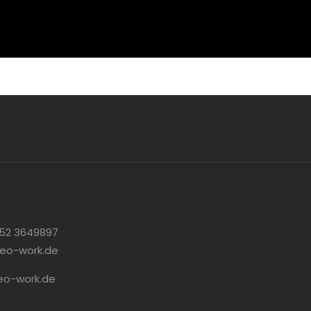
52 3649897
eo-work.de
o-work.de