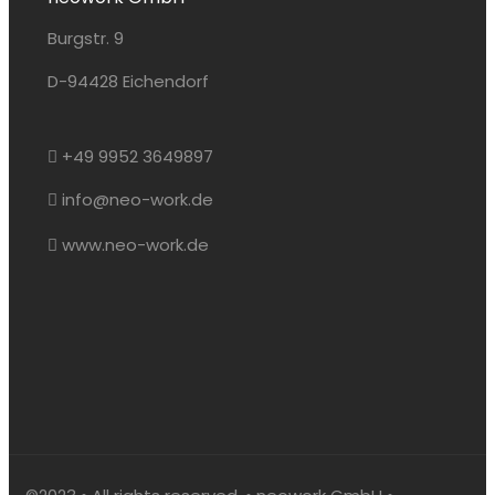
Burgstr. 9
D-94428 Eichendorf
+49 9952 3649897
info@neo-work.de
www.neo-work.de