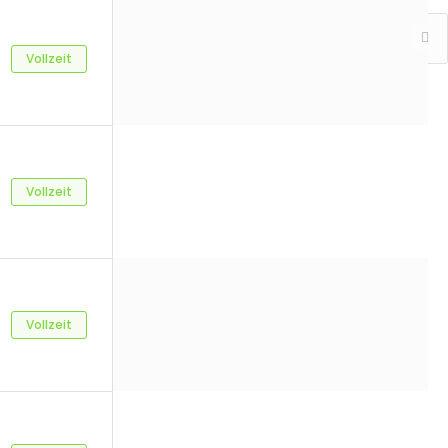
Vollzeit
Search by Radius
Job type
Vollzeit
Befristet
Homeoffice
Minijob
Teilzeit
Vollzeit
Voll-/o. Teilzeit
Vollzeit
Werkstudent