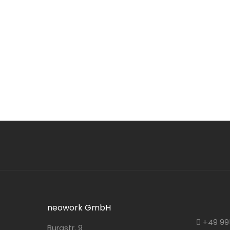
neowork GmbH
+49 99
Burgstr. 9